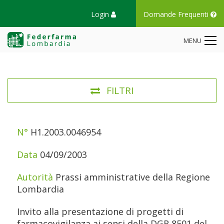
Login
Domande Frequenti
MENU
FILTRI
N°
DATA
AUTORITÀ
TITOLO
H1.2003.0046954
04/09/2003
Prassi amministrative della Regione
Lombardia
Invito alla presentazione di progetti di
farmacovigilanza ai sensi della DGR 8501 del