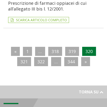
Prescrizione di farmaci oppiacei di cui
all’allegato III bis l. 12/2001.
SCARICA ARTICOLO COMPLETO
«
1
…
318
319
320
321
322
…
344
»
TORNA SU