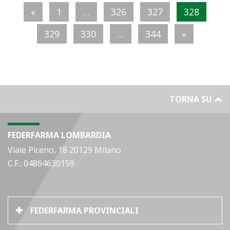
«
1
…
326
327
328
329
330
…
344
»
TORNA SU
FEDERFARMA LOMBARDIA
Viale Piceno, 18 20129 Milano
C.F.: 04864630159
FEDERFARMA PROVINCIALI