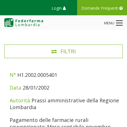
Login
Domande Frequenti
MENU
FILTRI
N°
DATA
AUTORITÀ
TITOLO
H1.2002.0005401
28/01/2002
Prassi amministrative della Regione
Lombardia
Pagamento delle farmacie rurali
sovvenzionate: Mese contabile novembre