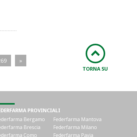
269
»
TORNA SU
EDERFARMA PROVINCIALI
ederfarma Bergamo
Federfarma Mantova
ederfarma Brescia
Federfarma Milano
ederfarma Como
Federfarma Pavia