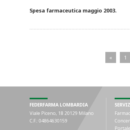
Spesa farmaceutica maggio 2003.
«
1
FEDERFARMA LOMBARDIA
SERVIZ
Viale Piceno, 18 20129 Milano
Farmac
C.F.: 04864630159
Concen
Portal