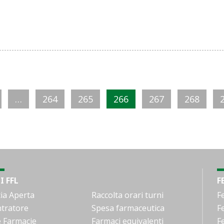
…
264
265
266
267
268
I FFL
F
ia Aperta
Raccolta orari turni
F
tratore
Spesa farmaceutica
F
e Farmacie
Farmaci equivalenti
F