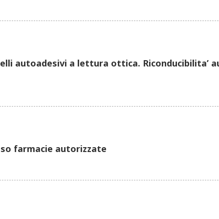
lli autoadesivi a lettura ottica. Riconducibilita’ au
sso farmacie autorizzate