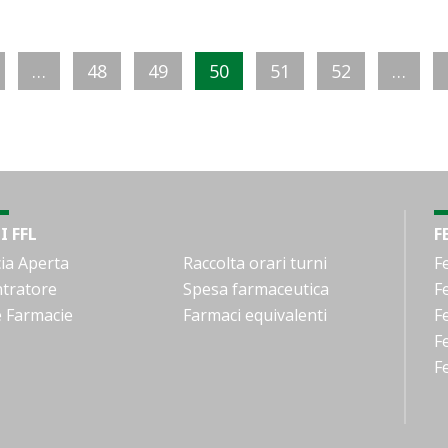
…
48
49
50
51
52
…
I FFL
F
ia Aperta
Raccolta orari turni
F
tratore
Spesa farmaceutica
F
e Farmacie
Farmaci equivalenti
F
F
F