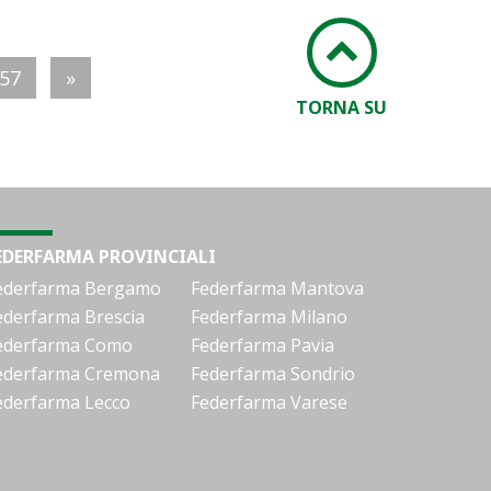
57
»
TORNA SU
EDERFARMA PROVINCIALI
ederfarma Bergamo
Federfarma Mantova
ederfarma Brescia
Federfarma Milano
ederfarma Como
Federfarma Pavia
ederfarma Cremona
Federfarma Sondrio
ederfarma Lecco
Federfarma Varese