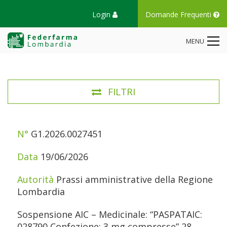
Login
Domande Frequenti
MENU
FILTRI
N°
DATA
AUTORITÀ
TITOLO
G1.2026.0027451
19/06/2026
Prassi amministrative della Regione
Lombardia
Sospensione AIC – Medicinale: “PASPATAIC:
028790 Confezione: 3 mg compresse” 28