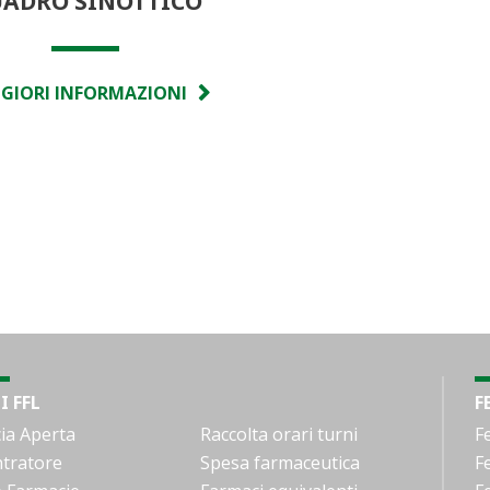
ADRO SINOTTICO
GIORI INFORMAZIONI
I FFL
F
ia Aperta
Raccolta orari turni
F
tratore
Spesa farmaceutica
F