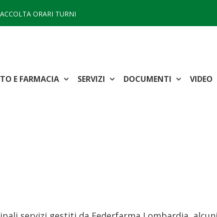
ACCOLTA ORARI TURNI
TTO E FARMACIA
SERVIZI
DOCUMENTI
VIDEO
cipali servizi gestiti da Federfarma Lombardia, alcun