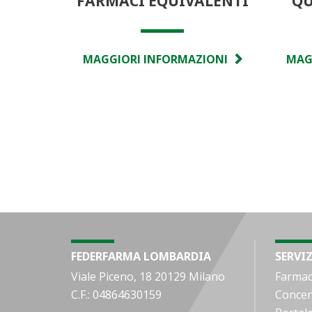
FARMACI EQUIVALENTI
QU
MAGGIORI INFORMAZIONI
MAG
FEDERFARMA LOMBARDIA
SERVIZ
Viale Piceno, 18 20129 Milano
Farmac
C.F.: 04864630159
Concen