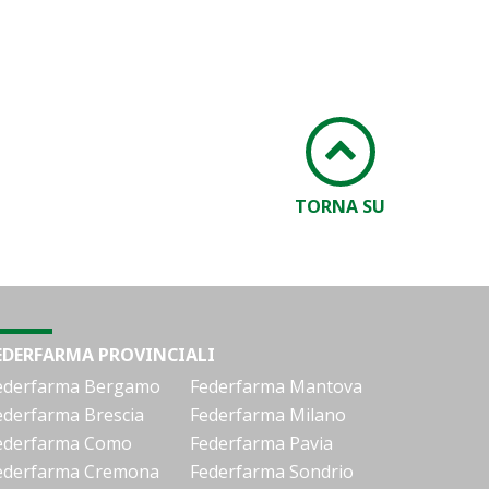
TORNA SU
EDERFARMA PROVINCIALI
ederfarma Bergamo
Federfarma Mantova
ederfarma Brescia
Federfarma Milano
ederfarma Como
Federfarma Pavia
ederfarma Cremona
Federfarma Sondrio