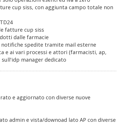
atture cup siss, con aggiunta campo totale non
n TD24
le fatture cup siss
otti dalle farmacie
e notifiche spedite tramite mail esterne
ca e ai vari processi e attori (farmacisti, ap,
he sull'idp manager dedicato
egrato e aggiornato con diverse nuove
lato admin e vista/downoad lato AP con diverse