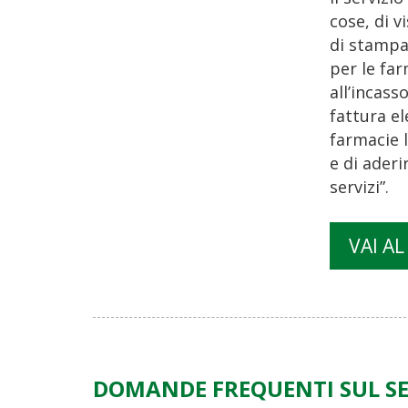
cose, di v
di stampar
per le fa
all’incas
fattura el
farmacie l
e di aderi
servizi”.
VAI AL
DOMANDE FREQUENTI SUL SE