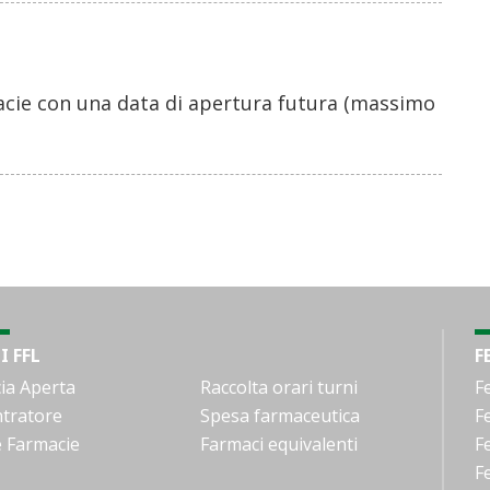
macie con una data di apertura futura (massimo
I FFL
F
ia Aperta
Raccolta orari turni
F
tratore
Spesa farmaceutica
F
e Farmacie
Farmaci equivalenti
F
F