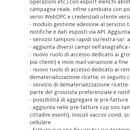
operazioni etc.) con export elenchi abil
campagna reale, infine cambiata con pos
verso WebDPC e credenziali utente vers
- modulo gestione adesione al servizio t
notifiche e dati esposti via API. Aggiun
- servizio tamponi rapidi ssr/extra-ssr: a
- aggiunta diversi campi nell'anagrafica
- nuovo ruolo di accesso dedicato ai gro
più clienti) e invio mail variazione a fin
- nuovo ruolo di accesso dedicato ai cent
dematerializzazione ricette; in seguito 
- servizio di dematerializzazione ricette
parte del grossista preferenziale e noti
- possibilità di aggregare le pre-fatture
- aggiunta nelle pre-fatture cup siss tam
cittadini esenti), inoculi vaccini covid,
cellulare
- fatture cup siss fix vari tra cui gestio