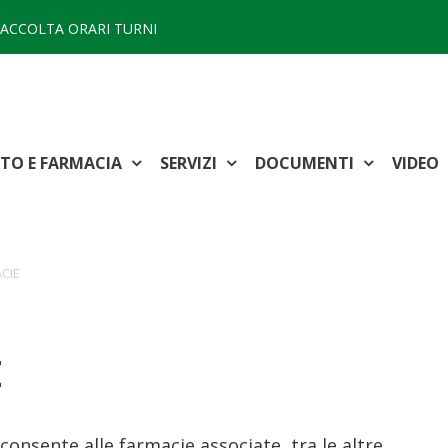
ACCOLTA ORARI TURNI
TTO E FARMACIA
SERVIZI
DOCUMENTI
VIDEO
CIE
E
o consente alle farmacie associate, tra le altre