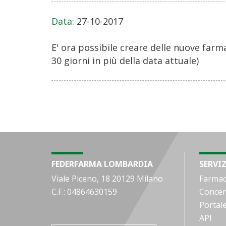
Data:
27-10-2017
E' ora possibile creare delle nuove far
30 giorni in più della data attuale)
FEDERFARMA LOMBARDIA
SERVIZ
Viale Piceno, 18 20129 Milano
Farmac
C.F.: 04864630159
Concen
Portal
API