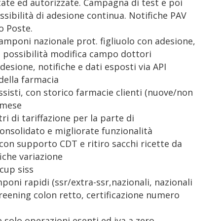
itate ed autorizzate. Campagna di test e poi
sibilità di adesione continua. Notifiche PAV
o Poste.
amponi nazionale prot. figliuolo con adesione,
ta possibilità modifica campo dottori
desione, notifiche e dati esposti via API
 della farmacia
ssisti, con storico farmacie clienti (nuove/non
e mese
ri di tariffazione per la parte di
consolidato e migliorate funzionalità
 con supporto CDT e ritiro sacchi ricette da
fiche variazione
 cup siss
poni rapidi (ssr/extra-ssr,nazionali, nazionali
 screening colon retto, certificazione numero
ne solo operazioni esenti ed iva a zero