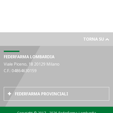
TORNA SU
FEDERFARMA LOMBARDIA
Viale Piceno, 18 20129 Milano
C.F.: 04864630159
FEDERFARMA PROVINCIALI
Copyright © 2017 - 2026 Federfarma Lombardia