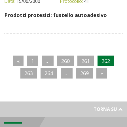
Data:
15/06/2000
Protocollo:
41
Prodotti protesici: fustello autoadesivo
«
1
…
260
261
262
263
264
…
269
»
TORNA SU