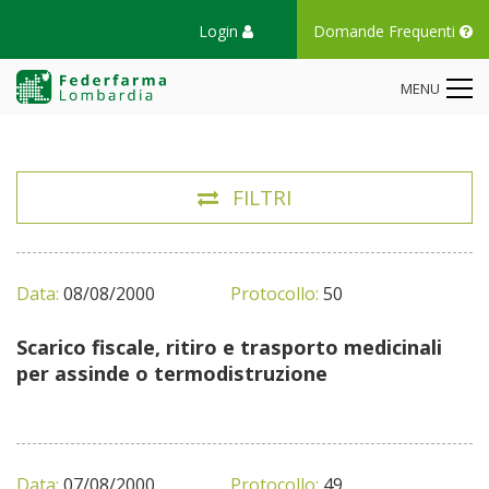
Login
Domande Frequenti
MENU
FILTRI
Data:
08/08/2000
Protocollo:
50
Scarico fiscale, ritiro e trasporto medicinali
per assinde o termodistruzione
Data:
07/08/2000
Protocollo:
49